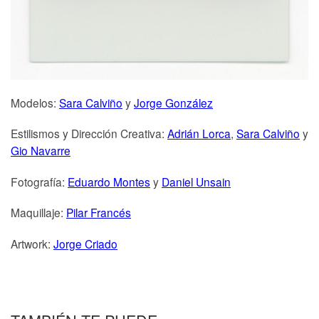
Modelos:
Sara Calviño
y
Jorge González
Estilismos y Dirección Creativa:
Adrián Lorca
,
Sara Calviño
y
Gio Navarre
Fotografía:
Eduardo Montes
y
Daniel Unsain
Maquillaje:
Pilar Francés
Artwork:
Jorge Criado