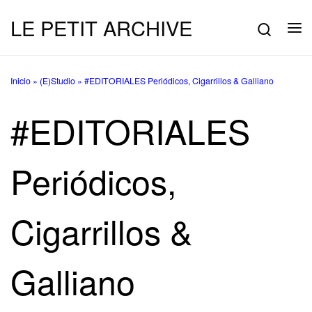
LE PETIT ARCHIVE
Saltar al contenido
Searc
Me
Inicio
»
(E)Studio
»
#EDITORIALES Periódicos, Cigarrillos & Galliano
#EDITORIALES
Periódicos,
Cigarrillos &
Galliano