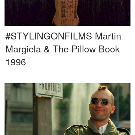
#STYLINGONFILMS Martin
Margiela & The Pillow Book
1996
“¿Hablas conmigo ¿Me lo dices a mí? Dime ¿Es a mí? Entonces ¿A quién
demonios le hablas si no es […]