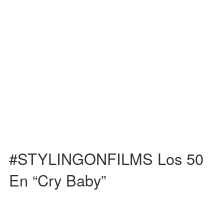
Esta película es una historia de amor contada de una manera distinta. El
culpable de esto, es el onírico mundo […]
#STYLINGONFILMS Los 50
En “Cry Baby”