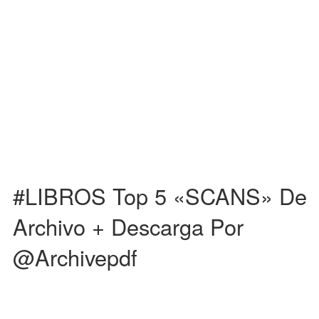
1. RAF SIMONS REDUX . Igual que el mundo se vio fascinado por el
fenómeno anti-fashion de Raf Simons, nadie […]
#LIBROS Top 5 «SCANS» De
Archivo + Descarga Por
@archivepdf