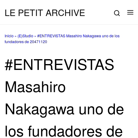
LE PETIT ARCHIVE
Saltar al contenido
Searc
Me
Inicio
»
(E)Studio
»
#ENTREVISTAS Masahiro Nakagawa uno de los
fundadores de 20471120
#ENTREVISTAS
Masahiro
Nakagawa uno de
los fundadores de