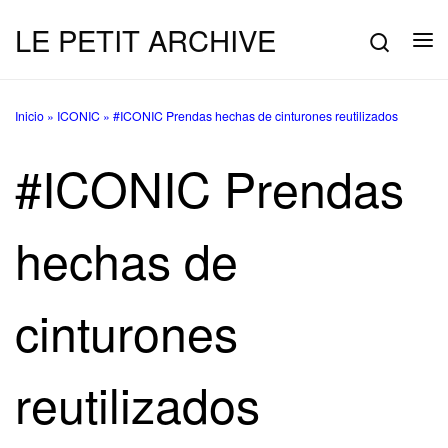
LE PETIT ARCHIVE
Saltar al contenido
Searc
Me
Inicio
»
ICONIC
»
#ICONIC Prendas hechas de cinturones reutilizados
#ICONIC Prendas
hechas de
cinturones
reutilizados