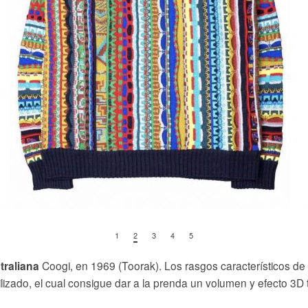
1
2
3
4
5
Coogi, en 1969 (Toorak). Los rasgos característicos de e
traliana
tilizado, el cual consigue dar a la prenda un volumen y efecto 3D