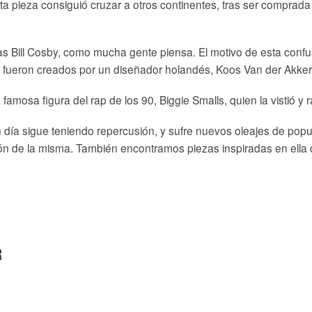
ta pieza consiguió cruzar a otros continentes, tras ser comprada 
ias Bill Cosby, como mucha gente piensa. El motivo de esta confus
fueron creados por un diseñador holandés, Koos Van der Akker
famosa figura del rap de los 90, Biggie Smalls, quien la vistió y 
n día sigue teniendo repercusión, y sufre nuevos oleajes de pop
ón de la misma. También encontramos piezas inspiradas en ella 
R