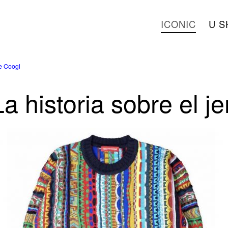
ICONIC
U S
e Coogi
istoria sobre el je