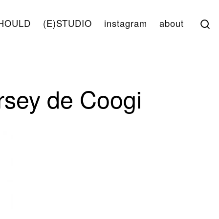
S
HOULD
(E)STUDIO
instagram
about
rsey de Coogi