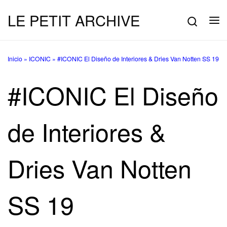
LE PETIT ARCHIVE
Saltar al contenido
Searc
Me
Inicio
»
ICONIC
»
#ICONIC El Diseño de Interiores & Dries Van Notten SS 19
#ICONIC El Diseño
de Interiores &
Dries Van Notten
SS 19