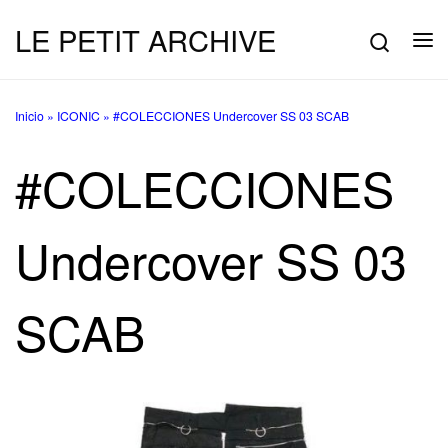
LE PETIT ARCHIVE
Saltar al contenido
Searc
Me
Inicio
»
ICONIC
»
#COLECCIONES Undercover SS 03 SCAB
#COLECCIONES
Undercover SS 03
SCAB